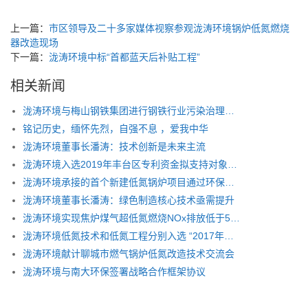
上一篇：
市区领导及二十多家媒体视察参观泷涛环境锅炉低氮燃烧
器改造现场
下一篇：
泷涛环境中标“首都蓝天后补贴工程”
相关新闻
泷涛环境与梅山钢铁集团进行钢铁行业污染治理技术交流
铭记历史，缅怀先烈，自强不息 ，爱我中华
泷涛环境董事长潘涛：技术创新是未来主流
泷涛环境入选2019年丰台区专利资金拟支持对象名单
泷涛环境承接的首个新建低氮锅炉项目通过环保验收
泷涛环境董事长潘涛：绿色制造核心技术亟需提升
泷涛环境实现焦炉煤气超低氮燃烧NOx排放低于50mg/Nm³
泷涛环境低氮技术和低氮工程分别入选 “2017年国家重点环境保护实用技术及示范工程”名录
泷涛环境献计聊城市燃气锅炉低氮改造技术交流会
泷涛环境与南大环保签署战略合作框架协议