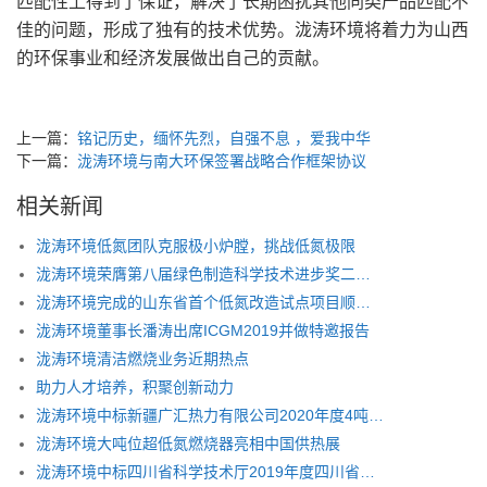
匹配性上得到了保证，解决了长期困扰其他同类产品匹配不
佳的问题，形成了独有的技术优势。泷涛环境将着力为山西
的环保事业和经济发展做出自己的贡献。
上一篇：
铭记历史，缅怀先烈，自强不息 ，爱我中华
下一篇：
泷涛环境与南大环保签署战略合作框架协议
相关新闻
泷涛环境低氮团队克服极小炉膛，挑战低氮极限
泷涛环境荣膺第八届绿色制造科学技术进步奖二等奖
泷涛环境完成的山东省首个低氮改造试点项目顺利通过环保验收
泷涛环境董事长潘涛出席ICGM2019并做特邀报告
泷涛环境清洁燃烧业务近期热点
助力人才培养，积聚创新动力
泷涛环境中标新疆广汇热力有限公司2020年度4吨，15吨以及20吨锅炉低氮改造项目
泷涛环境大吨位超低氮燃烧器亮相中国供热展
泷涛环境中标四川省科学技术厅2019年度四川省重大科技专项